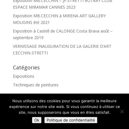
Exposition MB.CECCHIN – JP.STRETTI ROTARY CLUB
ESPACE MIRAMAR CANNES 2023
Exposition MB.CECCHIN à MIRENA ART GALLERY
MOUGINS été 2021
Exposition à Castell de CALONGE Costa Brava août –
septembre 2019
VERNISSAGE INAUGURATION DE LA GALERIE D’ART
CECCHIN-STRETTI
Catégories
Expositions
Techniques de peintures
Nous utilisons des cookies pour vous garantir la meilleure
expérience sur notre site web. Si vous continuez à utiliser ce
© Copyright 2019 Cecchin-Stretti –
Mentions légales
site, nous supposerons que vous en êtes satisfait.
Ok
Politique de confidentialité