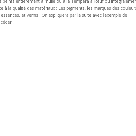
re peints entièrement à l’huile ou à la Tempera à l’œuf ou intégraleme
e à la qualité des matériaux : Les pigments, les marques des couleur
s essences, et vernis . On expliquera par la suite avec l’exemple de
céder .