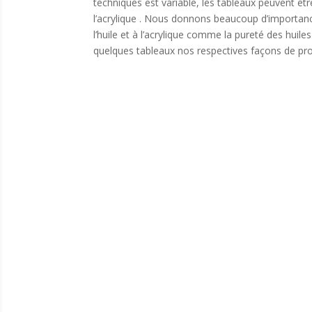
techniques est variable, les tableaux peuvent êt
l’acrylique . Nous donnons beaucoup d’importanc
l’huile et à l’acrylique comme la pureté des huile
quelques tableaux nos respectives façons de pro