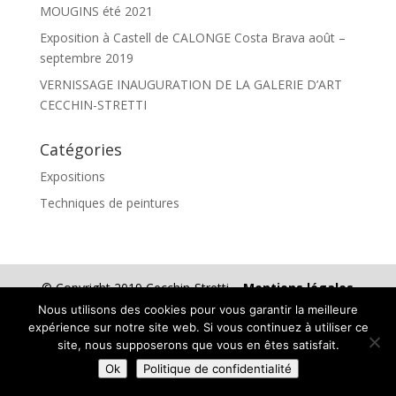
MOUGINS été 2021
Exposition à Castell de CALONGE Costa Brava août –
septembre 2019
VERNISSAGE INAUGURATION DE LA GALERIE D’ART
CECCHIN-STRETTI
Catégories
Expositions
Techniques de peintures
© Copyright 2019 Cecchin-Stretti –
Mentions légales
Nous utilisons des cookies pour vous garantir la meilleure
expérience sur notre site web. Si vous continuez à utiliser ce
site, nous supposerons que vous en êtes satisfait.
Ok
Politique de confidentialité